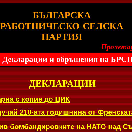
БЪЛГАРСКА
РАБОТНИЧЕСКО-СЕЛСКА
ПАРТИЯ
Пролетари
Декларации и обръщения на БРС
ДЕКЛАРАЦИИ
рна с копие до ЦИК
лучай 210-ата годишнина от Френска
тив бомбандировките
на НАТО
на
д
Съ