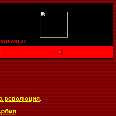
и от всички страни, съединявайте се!
П
та революция
.
рбия