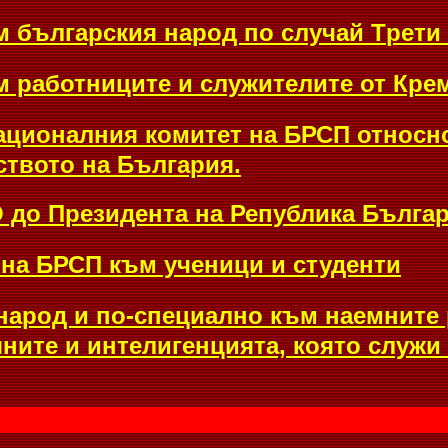
българския народ по случай
Т
рети 
работниците и служителите от Кре
ационалния комитет на БРСП относн
ството на България.
до Президента на Република Бълга
на БРСП към ученици и студенти
народ и по-специално към наемните
ните и интелигенцията, която служи