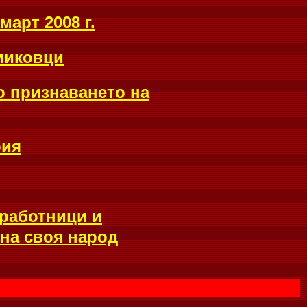
март 2008 г.
миковци
о признаването на
рия
 работници и
 на своя народ