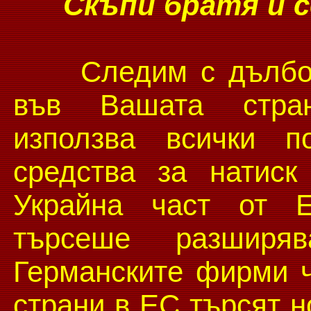
Скъпи братя и с
Следим с дълбока 
във Вашата стран
използва всички п
средства за натис
Украйна част от 
търсеше разширя
Германските фирми ч
страни в ЕС търсят н