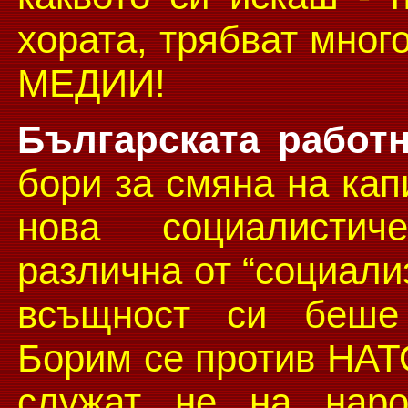
хората, трябват мног
МЕДИИ!
Българската работн
бори за смяна на кап
нова социалистич
различна от “социализ
всъщност си беше 
Борим се против НАТ
служат не на наро