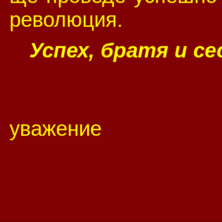
революция.
Успех, братя и с
ува
(Тодо