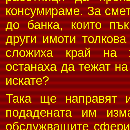
консумираме. За смет
до банка, които пъ
други имоти толкова
сложиха край на 
останаха да тежат на
искате?
Така ще направят 
подадената им изм
обслужващите сфери,