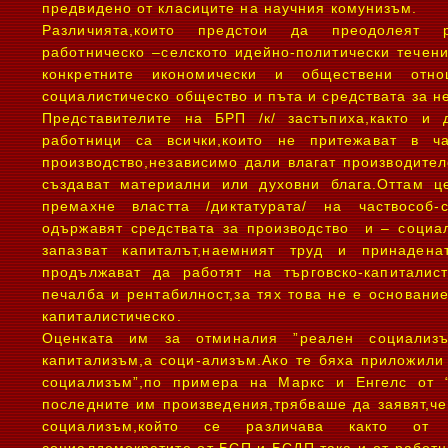
предвидено от класиците на научния комунизъм.
Различията,които предстои да преодолеят р
работническо –селското идейно-политически течен
конкретните икономически и обществени отн
социалистическо общество и пъта и средствата за н
Представителите на БРП /к/ застъпиха,както и д
работници са всички,които не притежават в ча
производство,независимо дали влагат производите
създават материални или духовни блага.Оттам 
премахне властта /диктатурата/ на частвособ-
одържавят средствата за производство и – социал
запазват капиталът,наемният труд и принадена
продължават да работят на търговско-капиталис
печалба и рентабилност,за тях това не е основани
капиталистическо.
Оценката им за отминалия ”реален социализ
капитализъм,а соци-ализъм.Ако те бяха приложили
социализъм”,по примера на Маркс и Енгелс от 
последните им произведения,трябваше да заявят,ч
социализъм,който се различава както от