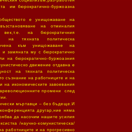
ническия социализъм,раз-работен
вата им бюрократично-буржоазна
 обществото е унищожаване на
възстановяване на отминалия
век,т.е. на бюрократичния
 на тяхната политическа
асочена към унищожаване на
о и замяната му с бюрократично
ли на бюрократично-буржоазния
мунистическо движение отдавна е
щност на тяхната политическа
то съзнание на работниците и на
 и на икономическите завоевания
трареволюционните промени след
тии.
ически мъртавци – без бъдеще.И
 конференцията другар,ние няма
трябва да насочим нашите усилия
ксистка /научно-комунистическа/
на работниците и на прогресивно