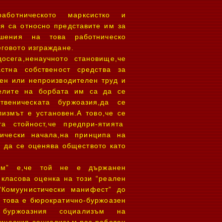
аботническото марксистко и
ия са относно представите им за
ошения на това работническо
еговото изграждане.
осега,ненаучното становище,че
стна собственост средства за
лен или непроизводителен труд и
целите на борбата им са да се
ственическата буржоазия,да се
измът е установен.А тово,че се
та стойност,че предпри-ятията
тически начала,на принципа на
е да се оценява обществото като
ъм” е,че той не е държанен
 класова оценка на този “реален
“Комуунистически манифест” до
е това е бюрократично-буржоазен
 буржоазния социализъм на