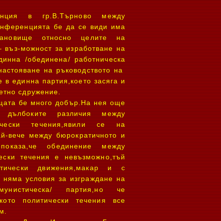
енция в гр.В.Търново между
онференцията бе да се види има
ановище относно целите на
– въз-можност за изработване на
динна /обединена/ работническа
 настояване на ръководството на
 в единна партия,което засяга и
етно сдружение.
ещата бе много добър.На нея още
 дълбоките различия между
ически течения,явили се на
ай-вече между бюрократичното и
 показа,че обединение между
ески течения е невъзможно,тъй
итически движения,макар и с
я няма условия за изграждане на
мунистическа/ партия,но че
ското политически течения все
м.