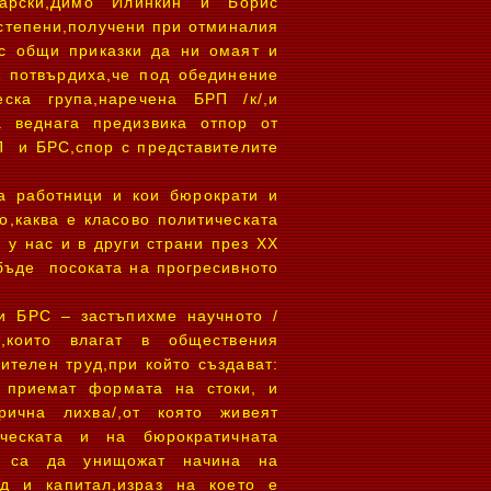
арски,Димо Илинкин и Борис
 степени,получени при отминалия
 с общи приказки да ни омаят и
ж потвърдиха,че под обединение
ска група,наречена БРП /к/,и
а веднага предизвика отпор от
П и БРС,спор с представителите
а работници и кои бюрократи и
о,каква е класово политическата
 у нас и в други страни през ХХ
 бъде посоката на прогресивното
и БРС – застъпихме научното /
и,които влагат в обществения
ителен труд,при който създават:
а приемат формата на стоки, и
рична лихва/,от която живеят
ческата и на бюрократичната
те са да унищожат начина на
уд и капитал,израз на което е