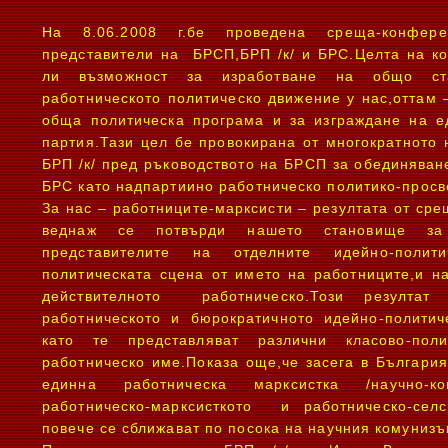
На 8.06.2008 г.бе проведена среща-конфер
представители на БРСП,БРП /к/ и БРС.Целта на к
ли възможност за изработване на общо ст
работническото политическо движение у нас,оттам 
обща политическа програма и за изграждане на е
партия.Тази цел бе провокирана от многократното
БРП /к/ пред ръководството на БРСП за обединяване
БРС като надпартиино работническо политико-просв
За нас – работниците-марксисти – резултата от ср
веднаж се потвърди нашето становище за
представителите на отделните идейно-полит
политическата сцена от името на работниците,и н
действителното работническо.Този резултат
работническото и бюрократичното идейно-политич
като те представляват различни класово-пол
работническо име.Показа още,че засега в Българи
единна работническа марксистка /научно-ко
работническо-марксисткото и работническо-сел
повече се сближават по посока на научния комунизъ