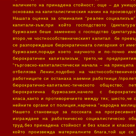
наличието на принадена стойност; още – да унищо
основава на капиталистическия начин на производст
Нашата оценка за отминалия “реален социализъм”
капитали-зъм,при който господството /диктатура
буржоазия беше заменено с господство /диктатура
второ,че чостнособственическият капитал бе превъ
се разпореждаше бюрократичната олигархия от име
буржоазия,поради което научното и по-точно и
бюрократичен капитализъм; трето,че предприят
“търговско-капиталистически начала – на принципа 
отбелязва Ленин,подобно на частнособствениче
работниците си останаха наемни работници /пролет
бюрократично-капиталис-тическото общество; п
бюрократична буржоазия,начело с бюрократич
класа,както и противоречието между тях; шесто,че 
нейните органи от полиция,нарчена “народна милиц
Нашето становище за посоката на прогресивно
изграждане на работническо социалистическо об
труд,без принадена стойност и без класи и класови
който произвежда материалните блага,той ще се 