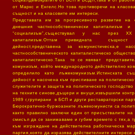
социалдемократите от БСП и БСДП,така и от работ
от Маркс и Енгелс.Но това противоречи на класо
същност и на класовите им интереси.
Представата им за прогресивното развитие на
днешния частнособственически капитализъм и 
“социализъм”,съществувал у нас през ХХ 
капитализъм.Оттам привидната същност
дейност,представена за комунистическа,е н
частнособственическото капиталистическо обществ
капиталистическо.Така те се явяват представите
комунизъм, който международното действително ко
определило като лъжекомунизъм.Истинската съ
дейност е насочена към приспиване на политическо
служителите и защита на политическото господство
на техните синове,дъщери и внуци,извършили кон
1989 г,групирани в БСП и други реставраторски пар
Бюрократично-буржоазните лъжекомунисти са полит
както правилно заключи един от присъствалите на
смисъл да се занимаваме и губим времето с тях,а 
към изграждане на действителна работническа мар
партия,която да изразява действителните интереси 