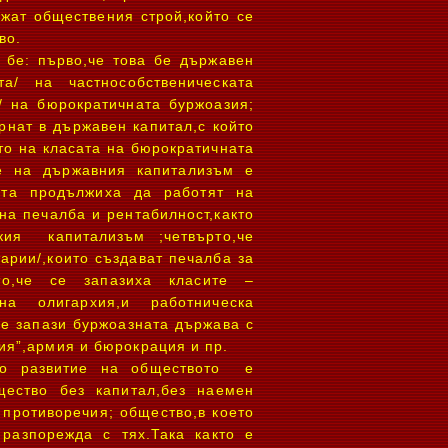
жат обществения строй,който се
во.
 бе: първо,че това бе държавен
та/ на частнособственическата
/ на бюрократичната буржоазия;
рнат в държавен капитал,с който
то на класата на бюрократичната
ме на държавния капитализъм е
ията продължиха да работят на
на печалба и рентабилност,както
ския капитализъм ;четвърто,че
арии/,които създават печалба за
ето,че се запазиха класите –
на олигархия,и работническа
се запази буржоазната държава с
ия”,армия и бюрокрация и пр.
то развитие на обществото е
щество без капитал,без наемен
 противоречия; общество,в което
разпорежда с тях.Така както е