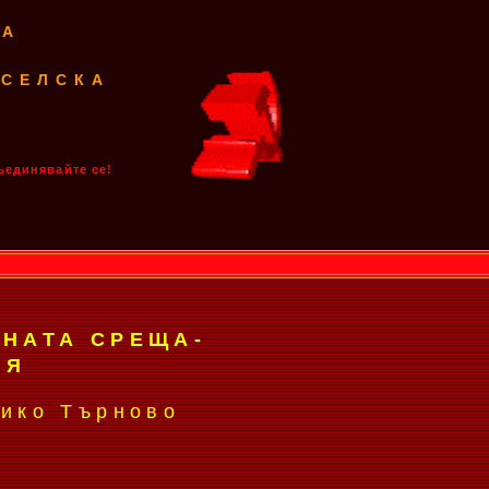
КА
-СЕЛСКА
ъединявайте се!
ЕНАТА СРЕЩА-
ИЯ
лико Търново