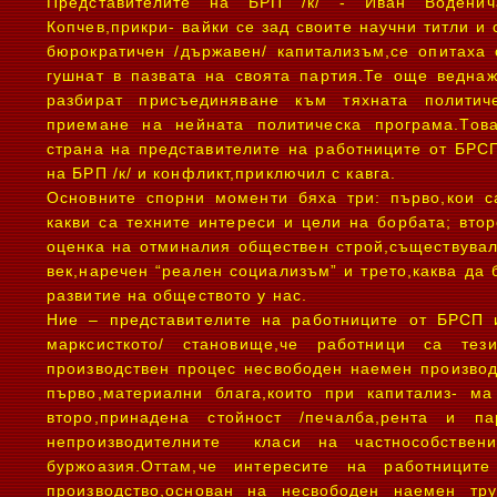
Представителите на БРП /к/ - Иван Воденич
Копчев,прикри- вайки се зад своите научни титли и
бюрократичен /държавен/ капитализъм,се опитаха
гушнат в пазвата на своята партия.Те още ведна
разбират присъединяване към тяхната политиче
приемане на нейната политическа програма.Тов
страна на представителите на работниците от БРС
на БРП /к/ и конфликт,приключил с кавга.
Основните спорни моменти бяха три: първо,кои с
какви са техните интереси и цели на борбата; втор
оценка на отминалия обществен строй,съществувал
век,наречен “реален социализъм” и трето,каква да
развитие на обществото у нас.
Ние – представителите на работниците от БРСП 
марксисткото/ становище,че работници са тез
производствен процес несвободен наемен производ
първо,материални блага,които при капитализ- м
второ,принадена стойност /печалба,рента и па
непроизводителните класи на частнособствени
буржоазия.Оттам,че интересите на работници
производство,основан на несвободен наемен тр